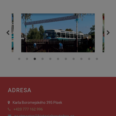
ADRESA
Karla Boromejského 395 Písek
+420 777 162 996