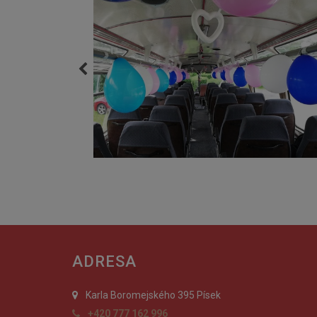
ADRESA
Karla Boromejského 395 Písek
+420 777 162 996