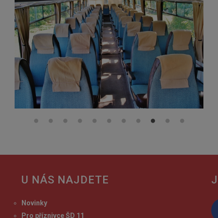
U NÁS NAJDETE
J
Novinky
Pro příznivce ŠD 11