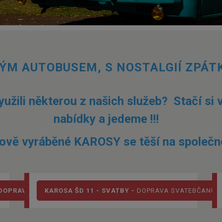
ÝM AUTOBUSEM, S NOSTALGIÍ ZPÁT
užili některou z našich služeb? Stačí si v
nabídky a jedeme !!!
iově vyráběné KAROSY se těší na společn
 DOPRAVA
KAROSA ŠD 11 - SVATBY -
DOPRAVA SVATEBČANŮ