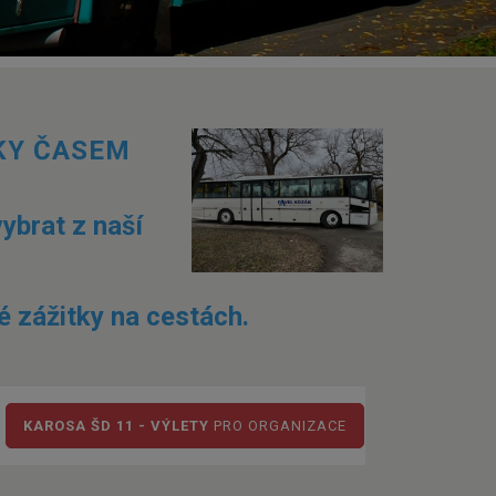
KY ČASEM
ybrat z naší
é zážitky na cestách.
KAROSA ŠD 11 - VÝLETY
PRO ORGANIZACE