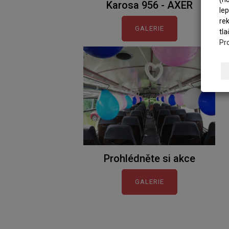
Karosa 956 - AXER
lep
re
GALERIE
tla
Pro
Prohlédněte si akce
GALERIE