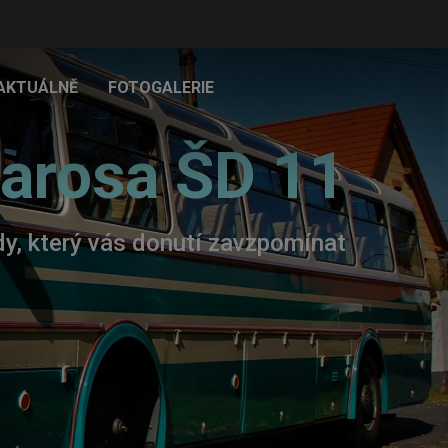
AKTUÁLNĚ
FOTOGALERIE
arosa ŠD 11
zdy, který vás donutí zavzpomínat