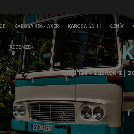
CE
KAROSA 956 - AXER
KAROSA ŠD 11
CENÍK
K
T
RECENZE
Originální zážitek z jí