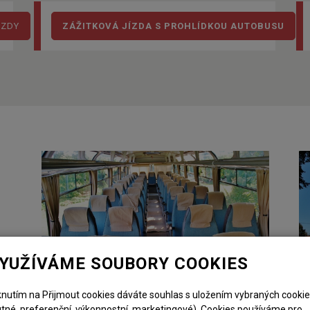
EZDY
ZÁŽITKOVÁ JÍZDA S PROHLÍDKOU AUTOBUSU
YUŽÍVÁME SOUBORY COOKIES
iknutím na Přijmout cookies dáváte souhlas s uložením vybraných cooki
utné, preferenční, výkonnostní, marketingové). Cookies používáme pro