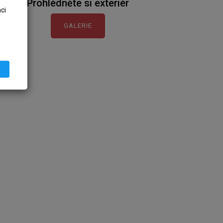
Prohlédněte si exteriér
ci
GALERIE