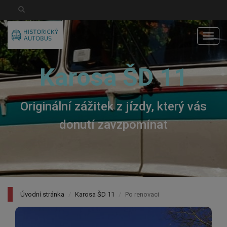
Men
Karosa ŠD 11
Originální zážitek z jízdy, který vás
donutí zavzpomínat
Úvodní stránka
Karosa ŠD 11
Po renovaci