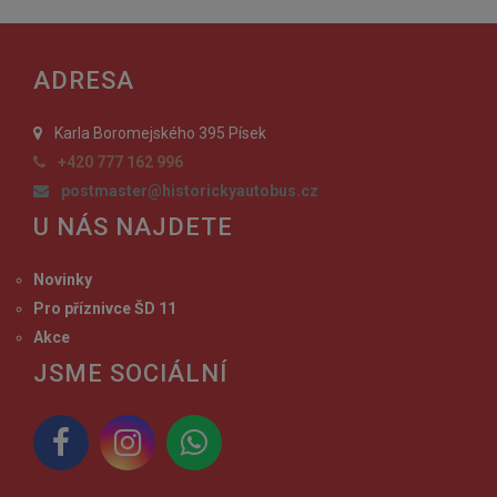
ADRESA
Karla Boromejského 395 Písek
+420 777 162 996
postmaster@historickyautobus.cz
U NÁS NAJDETE
Novinky
Pro příznivce ŠD 11
Akce
JSME SOCIÁLNÍ