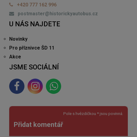
+420 777 162 996
postmaster@historickyautobus.cz
U NÁS NAJDETE
Novinky
Pro příznivce ŠD 11
Akce
JSME SOCIÁLNÍ
Pole s hvězdičkou * jsou povinná.
Přidat komentář